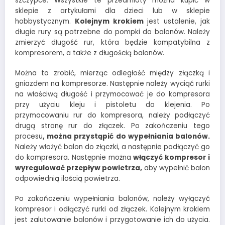
szczypce. Wszystkie te przedmioty można kupić w
sklepie z artykułami dla dzieci lub w sklepie
hobbystycznym.
Kolejnym krokiem
jest ustalenie, jak
długie rury są potrzebne do pompki do balonów. Należy
zmierzyć długość rur, która będzie kompatybilna z
kompresorem, a także z długością balonów.
Można to zrobić, mierząc odległość między złączką i
gniazdem na kompresorze. Następnie należy wyciąć rurki
na właściwą długość i przymocować je do kompresora
przy użyciu kleju i pistoletu do klejenia. Po
przymocowaniu rur do kompresora, należy podłączyć
drugą stronę rur do złączek. Po zakończeniu tego
procesu
, można przystąpić do wypełniania balonów.
Należy włożyć balon do złączki, a następnie podłączyć go
do kompresora. Następnie można
włączyć kompresor i
wyregulować przepływ powietrza,
aby wypełnić balon
odpowiednią ilością powietrza.
Po zakończeniu wypełniania balonów, należy wyłączyć
kompresor i odłączyć rurki od złączek. Kolejnym krokiem
jest zalutowanie balonów i przygotowanie ich do użycia.