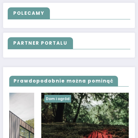
POLECAMY
PARTNER PORTALU
Prawdopodobnie można pominąć
ód
Dom i ogród