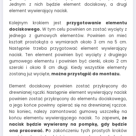
Jednym z nich będzie element dociskowy, a drugi
element wywierający nacisk.
Kolejnym krokiem jest
przygotowanie elementu
dociskowego.
W tym celu powinien on zostać wycięty z
jednego z gumowych elementów. Powinien on mieć
kształt prostokąta o wymiarach około 3 cm na 5 cm.
Następnie trzeba przygotować element wywierający
nacisk. Ten element powinien być wycięty z drugiego
gumowego elementu i powinien być cienki, około 2 cm
szeroki i około 8 cm długi. Kiedy wszystkie elementy
zostaną już wycięte,
można przystąpić do montażu.
Element dociskowy powinien zostać przykręcony do
drewnianej rączki. Następnie element wywierający nacisk
powinien zostać przykręcony do elementu dociskowego,
a jego końce powinny opierać się na drewnianej rączce.
Na koniec, należy zamontować gumową uszczelkę na
końcu elementu wywierającego nacisk. To zapewni
, że
nacisk będzie wywierany na pompkę, gdy będzie
ona pracować. P
o zakończeniu tych prostych kroków