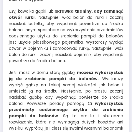
Użyj kawałka gąbki lub
skrawka tkaniny, aby zamknąć
otwór rurki.
Następnie, włóż balon do rurki i zacznij
naciskać butelkę, aby wypchnąć powietrze do środka
balona. Innym sposobem na wykorzystanie przedmiotów
codziennego użytku do zrobienia pompki do balonów
jest użycie plastikowego pojemnika. Wystarczy wyciąć
otwór w pojemniku i zamocować rurkę. Następnie, włóż
balon do rurki i zacznij naciskać pojemnik, aby wypchnąć
powietrze do środka balona.
Jeśli masz w domu starą gąbkę,
możesz wykorzystać
ją do zrobienia pompki do balonów.
Wystarczy
wyciąć gąbkę na takiej samej wielkości, jak balon i
umieścić ją na środku. Następnie, po prostu zacznij
naciskać gąbkę, aby wypchnąć powietrze do środka
balona. Powyższe porady pomogą Ci
wykorzystać
przedmioty codziennego użytku do zrobienia
pompki do balonów
. Są to proste i skuteczne
rozwiązania, które nie wymagają dużych kosztów ani
wysiłku. Wypróbuj je i ciesz się swoimi własnymi balonami!