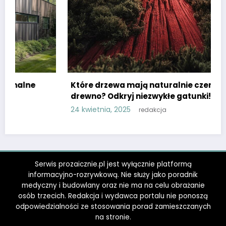
zewa mają naturalnie czerwone
dkryj niezwykłe gatunki!
, 2025
redakcja
Wędrówki – ja
2 kwietnia, 2025
Serwis prozaicznie.pl jest wyłącznie platformą
informacyjno-rozrywkową. Nie służy jako poradnik
medyczny i budowlany oraz nie ma na celu obrażanie
osób trzecich. Redakcja i wydawca portalu nie ponoszą
odpowiedzialności ze stosowania porad zamieszczanych