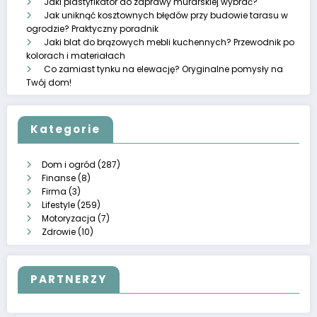
Jaki plastyfikator do zaprawy murarskiej wybrać?
Jak uniknąć kosztownych błędów przy budowie tarasu w
ogrodzie? Praktyczny poradnik
Jaki blat do brązowych mebli kuchennych? Przewodnik po
kolorach i materiałach
Co zamiast tynku na elewację? Oryginalne pomysły na
Twój dom!
Kategorie
Dom i ogród
(287)
Finanse
(8)
Firma
(3)
Lifestyle
(259)
Motoryzacja
(7)
Zdrowie
(10)
PARTNERZY