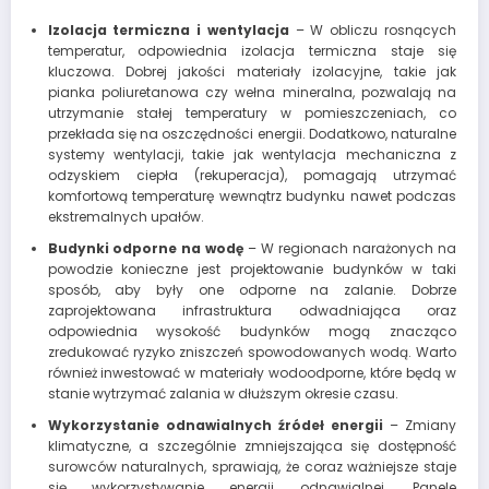
Izolacja termiczna i wentylacja
– W obliczu rosnących
temperatur, odpowiednia izolacja termiczna staje się
kluczowa. Dobrej jakości materiały izolacyjne, takie jak
pianka poliuretanowa czy wełna mineralna, pozwalają na
utrzymanie stałej temperatury w pomieszczeniach, co
przekłada się na oszczędności energii. Dodatkowo, naturalne
systemy wentylacji, takie jak wentylacja mechaniczna z
odzyskiem ciepła (rekuperacja), pomagają utrzymać
komfortową temperaturę wewnątrz budynku nawet podczas
ekstremalnych upałów.
Budynki odporne na wodę
– W regionach narażonych na
powodzie konieczne jest projektowanie budynków w taki
sposób, aby były one odporne na zalanie. Dobrze
zaprojektowana infrastruktura odwadniająca oraz
odpowiednia wysokość budynków mogą znacząco
zredukować ryzyko zniszczeń spowodowanych wodą. Warto
również inwestować w materiały wodoodporne, które będą w
stanie wytrzymać zalania w dłuższym okresie czasu.
Wykorzystanie odnawialnych źródeł energii
– Zmiany
klimatyczne, a szczególnie zmniejszająca się dostępność
surowców naturalnych, sprawiają, że coraz ważniejsze staje
się wykorzystywanie energii odnawialnej. Panele