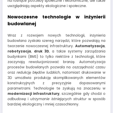
na rosnące potrzeby społeczne i ekonomiczne, ale także
uwzględniają aspekty ekologiczne i społeczne.
Nowoczesne technologie w inżynierii
budowlanej
Wraz z rozwojem nowych technologii, inżynieria
budowlana zyskała szereg narzędzi, które pozwalają na
tworzenie nowoczesnej infrastruktury.
Automatyzacja
,
robotyzacja
,
druk 3D
, a także systemy zarządzania
budynkami (BMS) to tylko niektóre z technologii, które
zaczynają rewolucjonizować branżę. Automatyzacja
procesów budowlanych pozwala na
oszczędność czasu
oraz
redukcję błędów ludzkich
, natomiast drukowanie w
3D umożliwia produkcję skomplikowanych elementów
konstrukcyjnych z precyzyjnie dopasowanymi
parametrami. Technologie te zyskują na znaczeniu w
modernizacji infrastruktury
, szczególnie gdy chodzi o
odbudowę
i
utrzymanie istniejących struktur
w sposób
bardziej ekologiczny i mniej czasochłonny.